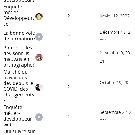
Enquête-
métier
2
Janvier 12, 2022
Développeur.
se
Décembre 13, 2
La bonne voie
2
de formation?
021
Pourquoi les
Novembre 9, 20
dev sont-ils
11
mauvais en
21
orthographe?
Marché du
travail des
Octobre 19, 202
dev depuis le
2
COVID, des
1
changements
?
Enquête
Septembre 22, 2
métier-
1
développeur
021
web
Qui suivre sur