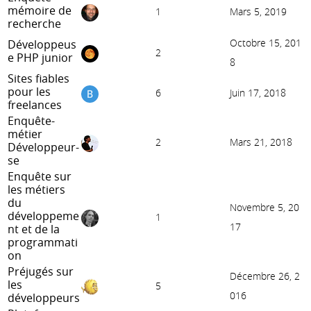
mémoire de
1
Mars 5, 2019
recherche
Octobre 15, 201
Développeus
2
e PHP junior
8
Sites fiables
pour les
6
Juin 17, 2018
freelances
Enquête-
métier
2
Mars 21, 2018
Développeur-
se
Enquête sur
les métiers
du
Novembre 5, 20
développeme
1
17
nt et de la
programmati
on
Préjugés sur
Décembre 26, 2
les
5
016
développeurs