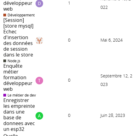
développeur
1
022
web
Développement
[Session]
[store mysql]
Echec
d'insertion
0
Mai 6, 2024
des données
de session
dans le store
Node.js
Enquête
métier
Septembre 12, 2
formation
0
développeur
023
web
Le métier de dev
Enregistrer
les empreinte
dans une
0
Juin 28, 2023
base de
donnees avec
un esp32