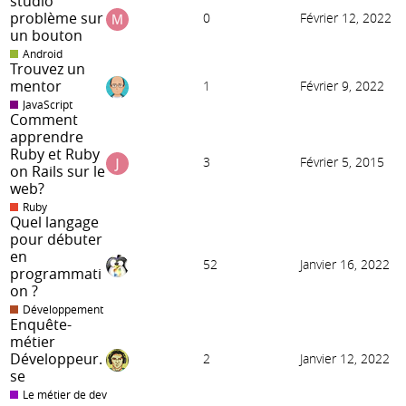
studio
problème sur
0
Février 12, 2022
un bouton
Android
Trouvez un
mentor
1
Février 9, 2022
JavaScript
Comment
apprendre
Ruby et Ruby
3
Février 5, 2015
on Rails sur le
web?
Ruby
Quel langage
pour débuter
en
52
Janvier 16, 2022
programmati
on ?
Développement
Enquête-
métier
Développeur.
2
Janvier 12, 2022
se
Le métier de dev