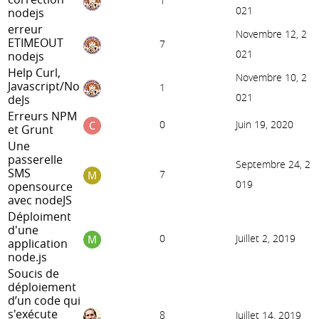
1
021
nodejs
erreur
Novembre 12, 2
ETIMEOUT
7
021
nodejs
Help Curl,
Novembre 10, 2
Javascript/No
1
021
deJs
Erreurs NPM
0
Juin 19, 2020
et Grunt
Une
passerelle
Septembre 24, 2
SMS
7
019
opensource
avec nodeJS
Déploiment
d'une
0
Juillet 2, 2019
application
node.js
Soucis de
déploiement
d’un code qui
s'exécute
8
Juillet 14, 2019