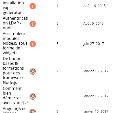
installation
1
Août 16, 2018
express-
generator
Authentificati
on LDAP /
2
Août 9, 2018
nodejs
Assembleur
modules
Node.JS sous
5
Juin 27, 2017
forme de
widgets
De bonnes
bases &
formations
7
Janvier 10, 2017
pour des
frameworks
Node.js
Comment
bien
3
Janvier 10, 2017
démarrer
avec NodeJs ?
AngularJS et
2
Janvier 10, 2017