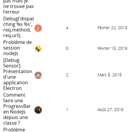
pas mais je
ne trouve pas
l'erreur
Debug('dispat
ching %s %s',
4
Février 22, 2019
req.method,
req.url);
Problème de
session
0
Février 18, 2019
nodeJs
[Debug
Sensor]
Présentation
2
Mars 8, 2018
d'une
application
Electron
Comment
faire une
ProgressBar
1
Août 27, 2018
en NodeJs
depuis une
classe ?
Problème