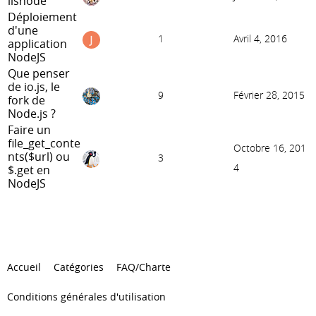
iisnode
Déploiement
d'une
1
Avril 4, 2016
application
NodeJS
Que penser
de io.js, le
9
Février 28, 2015
fork de
Node.js ?
Faire un
file_get_conte
Octobre 16, 201
nts($url) ou
3
4
$.get en
NodeJS
Accueil
Catégories
FAQ/Charte
Conditions générales d'utilisation