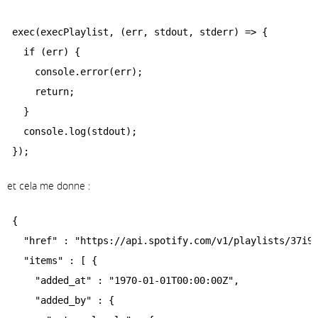
exec(execPlaylist, (err, stdout, stderr) => {

  if (err) {

    console.error(err);

    return;

  }

  console.log(stdout);

et cela me donne :
{

  "href" : "https://api.spotify.com/v1/playlists/37i9d
  "items" : [ {

    "added_at" : "1970-01-01T00:00:00Z",

    "added_by" : {
