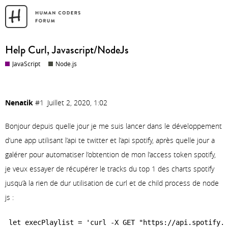
Help Curl, Javascript/NodeJs
JavaScript
Node.js
Nenatik
#1
Juillet 2, 2020, 1:02
Bonjour depuis quelle jour je me suis lancer dans le développement
d’une app utilisant l’api te twitter et l’api spotify, après quelle jour a
galérer pour automatiser l’obtention de mon l’access token spotify,
je veux essayer de récupérer le tracks du top 1 des charts spotify
jusqu’à la rien de dur utilisation de curl et de child process de node
js :
let execPlaylist = 'curl -X GET "https://api.spotify.c