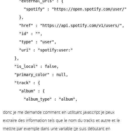
      "external_urls" : {

        "spotify" : "https://open.spotify.com/user/"

      },

      "href" : "https://api.spotify.com/v1/users/",

      "id" : "",

      "type" : "user",

      "uri" : "spotify:user:"

    },

    "is_local" : false,

    "primary_color" : null,

    "track" : {

      "album" : {

        "album_type" : "album",

        "artists" : [ {

donc je me demande comment en utilisant javascript je peux
          "external_urls" : {

extraire des information tels que le nom du tracks et autre et le
            "spotify" : "https://open.spotify.com/arti
mettre par exemple dans une variable (je suis débutant en