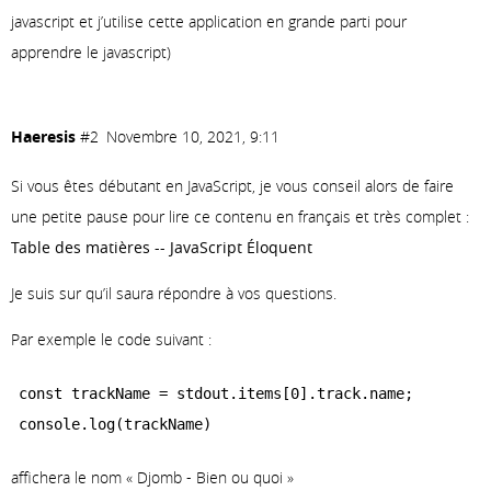
          },

javascript et j’utilise cette application en grande parti pour
          "href" : "https://api.spotify.com/v1/artists
apprendre le javascript)
          "id" : "6Mm2g25BTeJ6BICPFWGkPg",

          "name" : "Bosh",

          "type" : "artist",

Haeresis
#2
Novembre 10, 2021, 9:11
          "uri" : "spotify:artist:6Mm2g25BTeJ6BICPFWGk
Si vous êtes débutant en JavaScript, je vous conseil alors de faire
        } ],

une petite pause pour lire ce contenu en français et très complet :
        "available_markets" : [ "AD", "AE", "AR", "AT
Table des matières -- JavaScript Éloquent
        "external_urls" : {

          "spotify" : "https://open.spotify.com/album/
Je suis sur qu’il saura répondre à vos questions.
        },

Par exemple le code suivant :
        "href" : "https://api.spotify.com/v1/albums/70
        "id" : "70FpaoDALiemmQYyx3X1z7",

const trackName = stdout.items[0].track.name;

        "images" : [ {

          "height" : 640,

          "url" : "https://i.scdn.co/image/ab67616d000
affichera le nom « Djomb - Bien ou quoi »