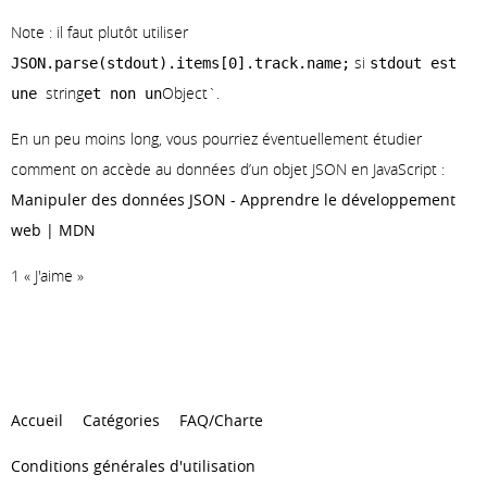
          "width" : 640

Note : il faut plutôt utiliser
        }, {

si
JSON.parse(stdout).items[0].track.name;
stdout est
          "height" : 300,

string
Object`.
une
et non un
          "url" : "https://i.scdn.co/image/ab67616d000
          "width" : 300

En un peu moins long, vous pourriez éventuellement étudier
        }, {

comment on accède au données d’un objet JSON en JavaScript :
          "height" : 64,

Manipuler des données JSON - Apprendre le développement
          "url" : "https://i.scdn.co/image/ab67616d000
web | MDN
          "width" : 64

1 « J'aime »
        } ],

        "name" : "Synkinisi",

        "release_date" : "2020-05-29",

        "release_date_precision" : "day",

        "total_tracks" : 20,

Accueil
Catégories
FAQ/Charte
        "type" : "album",

        "uri" : "spotify:album:70FpaoDALiemmQYyx3X1z7"
Conditions générales d'utilisation