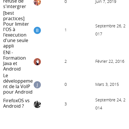
refuse de
0
Juin 7, 2019
s'intergrer
[best
practices]
Pour limiter
Septembre 26, 2
l'OS à
1
017
l'execution
d'une seule
appli
ENI -
Formation
2
Février 22, 2016
Java et
Android
Le
développeme
0
Mars 3, 2015
nt de la VoIP
pour Android
Septembre 24, 2
FirefoxOS vs
3
Android ?
014