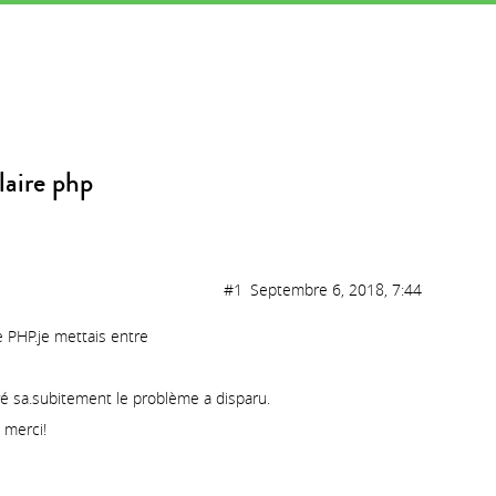
FORUM
EVÉNEMENTS
BLOG
laire php
#1
Septembre 6, 2018, 7:44
e PHP.je mettais entre
evé sa.subitement le problème a disparu.
 merci!