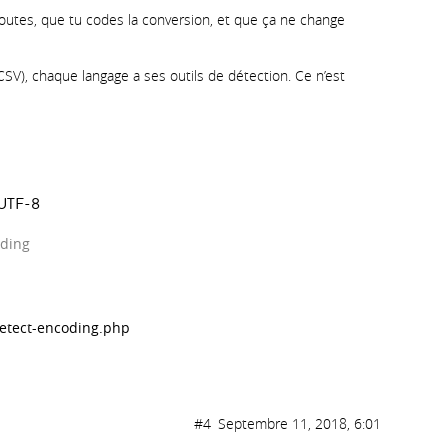
outes, que tu codes la conversion, et que ça ne change
n CSV), chaque langage a ses outils de détection. Ce n’est
 UTF-8
oding
detect-encoding.php
#4
Septembre 11, 2018, 6:01