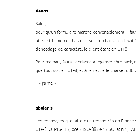
Xenos
Salut,
pour qu’un formulaire marche convenablement, il faut
utilisent le même character set. Ton backend devait 
d’encodage de caractère, le client étant en UTF8.
Pour ma part, j’aurai tendance à regarder côté back,
que tout soit en UTF8, et à remettre le charset utf8
1 « J'aime »
abelar_s
Les encodages que j’ai le plus rencontrés en France :
UTF-8, UTF16-LE (Excel), ISO-8859-1 (ISO latin 1),