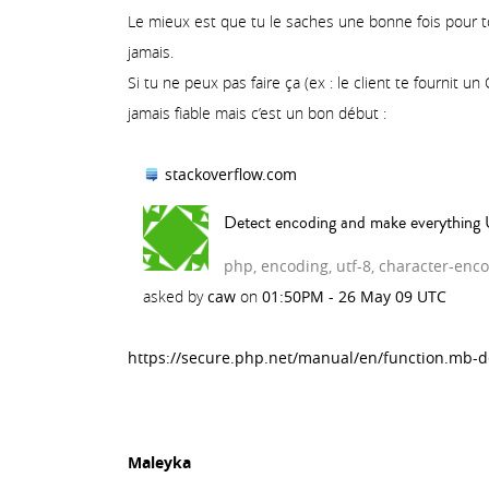
Le mieux est que tu le saches une bonne fois pour t
jamais.
Si tu ne peux pas faire ça (ex : le client te fournit u
jamais fiable mais c’est un bon début :
stackoverflow.com
Detect encoding and make everything
php, encoding, utf-8, character-enc
asked by
caw
on
01:50PM - 26 May 09 UTC
https://secure.php.net/manual/en/function.mb-
Maleyka