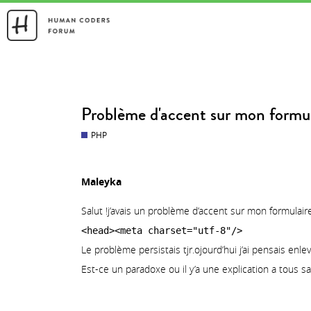
FORMATIONS
NEWS
Problème d'accent sur mon formu
PHP
Maleyka
Salut !j’avais un problème d’accent sur mon formulair
<head><meta charset="utf-8"/>
Le problème persistais tjr.ojourd’hui j’ai pensais enl
Est-ce un paradoxe ou il y’a une explication a tous sa