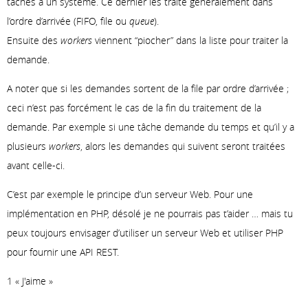
tâches à un système. Ce dernier les traite généralement dans
l’ordre d’arrivée (FIFO, file ou
queue
).
Ensuite des
workers
viennent “piocher” dans la liste pour traiter la
demande.
A noter que si les demandes sortent de la file par ordre d’arrivée ;
ceci n’est pas forcément le cas de la fin du traitement de la
demande. Par exemple si une tâche demande du temps et qu’il y a
plusieurs
workers
, alors les demandes qui suivent seront traitées
avant celle-ci.
C’est par exemple le principe d’un serveur Web. Pour une
implémentation en PHP, désolé je ne pourrais pas t’aider … mais tu
peux toujours envisager d’utiliser un serveur Web et utiliser PHP
pour fournir une API REST.
1 « J'aime »