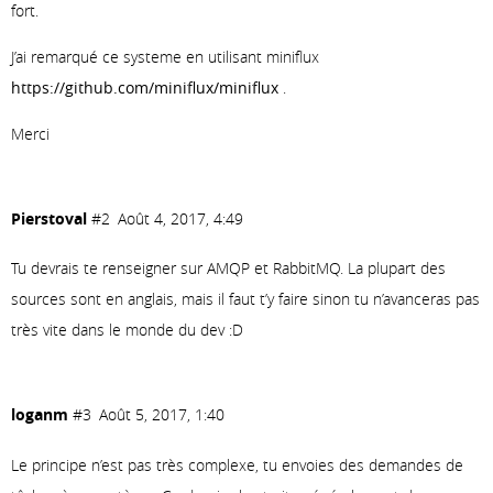
fort.
J’ai remarqué ce systeme en utilisant miniflux
https://github.com/miniflux/miniflux
.
Merci
Pierstoval
#2
Août 4, 2017, 4:49
Tu devrais te renseigner sur AMQP et RabbitMQ. La plupart des
sources sont en anglais, mais il faut t’y faire sinon tu n’avanceras pas
très vite dans le monde du dev :D
loganm
#3
Août 5, 2017, 1:40
Le principe n’est pas très complexe, tu envoies des demandes de