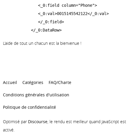
              <_0:field column="Phone">

              <_0:val>0015145542122</_0:val>

              </_0:field>

           </_0:DataRow>

        </_0:ModelCRUD>

L’aide de tout un chacun est la bienvenue !
       <_0:ADLoginRequest>

           <_0:user>WebService</_0:user>

           <_0:pass>WSTest3</_0:pass>

           <_0:lang>en_US</_0:lang>

           <_0:ClientID>1000000</_0:ClientID>

Accueil
Catégories
FAQ/Charte
           <_0:RoleID>1000035</_0:RoleID>

Conditions générales d'utilisation
           <_0:OrgID>1000000</_0:OrgID>

           <_0:WarehouseID>1000000</_0:WarehouseID>

Politique de confidentialité
           <_0:stage>0</_0:stage>

        </_0:ADLoginRequest>

Optimisé par
Discourse
, le rendu est meilleur quand JavaScript est
     </_0:ModelCRUDRequest>

activé.