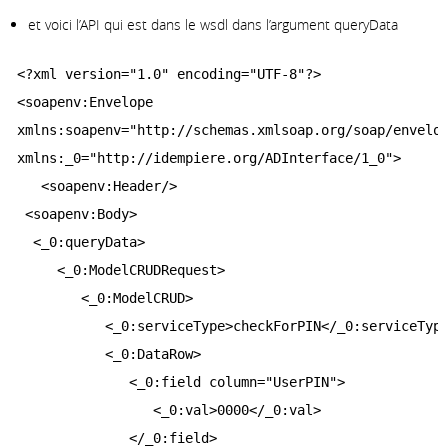
et voici l’API qui est dans le wsdl dans l’argument queryData
<?xml version="1.0" encoding="UTF-8"?>

<soapenv:Envelope 

xmlns:soapenv="http://schemas.xmlsoap.org/soap/envelop
xmlns:_0="http://idempiere.org/ADInterface/1_0">

   <soapenv:Header/>

 <soapenv:Body>

  <_0:queryData>

     <_0:ModelCRUDRequest>

        <_0:ModelCRUD>

           <_0:serviceType>checkForPIN</_0:serviceType
           <_0:DataRow>

              <_0:field column="UserPIN">

                 <_0:val>0000</_0:val>

              </_0:field>
