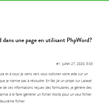
FORUM
EVÉNEMENTS
BLOG
 dans une page en utilisant PhpWord?
#1
Juillet 27, 2020, 8:03
et à tous! Je viens vers vous solliciter votre aide sur un
je n’arrive pas à résoudre. En fait j’ai un projet sur Laravel
base de ces informations reçues des formulaires, je génère des
arrive à le faire (générer un fichier Word) pour un seul fichier.
deuxième fichier.