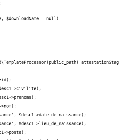
:
, $downloadName = null)

d\TemplateProcessor(public_path('attestationStage.docx'))
id);

esc1->civilite);

sc1->prenoms);

>nom);

ance', $desc1->date_de_naissance);

ance', $desc1->lieu_de_naissance);

1->poste);
