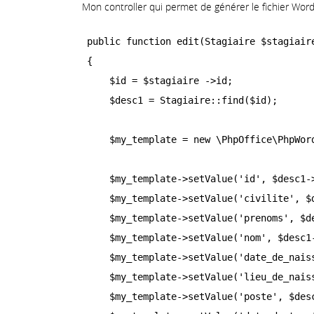
Mon controller qui permet de générer le fichier Word
public function edit(Stagiaire $stagiaire
{

    $id = $stagiaire ->id;

    $desc1 = Stagiaire::find($id);

    $my_template = new \PhpOffice\PhpWor
    $my_template->setValue('id', $desc1->
    $my_template->setValue('civilite', $d
    $my_template->setValue('prenoms', $de
    $my_template->setValue('nom', $desc1-
    $my_template->setValue('date_de_naiss
    $my_template->setValue('lieu_de_naiss
    $my_template->setValue('poste', $desc